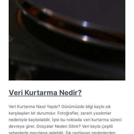
Veri Kurtarma Nedir?
Veri Kurtarma Nasıl Yapılır? Günümüzde bilgi kaybı sık
karşılaşılan bir durumdur. Fotoğraflar, zararlı yazılımlar
nedeniyle kaybolabilir. İşte bu noktada veri kurtarma süreci
devreye girer. Dosyalar Neden Silinir? Veri kaybı çeşitli
sebeplerle meydana gelebilir. Sık rastlanan nedenlerden